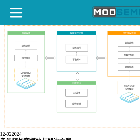
{yzn module="advertising" action="getOne" termsid="3" id="8"
num="1" return="data"}
标签
tags
12-02
2024